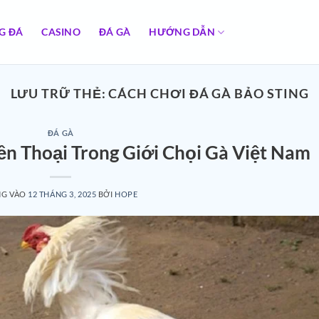
G ĐÁ
CASINO
ĐÁ GÀ
HƯỚNG DẪN
LƯU TRỮ THẺ:
CÁCH CHƠI ĐÁ GÀ BẢO STING
ĐÁ GÀ
ền Thoại Trong Giới Chọi Gà Việt Nam
NG VÀO
12 THÁNG 3, 2025
BỞI
HOPE