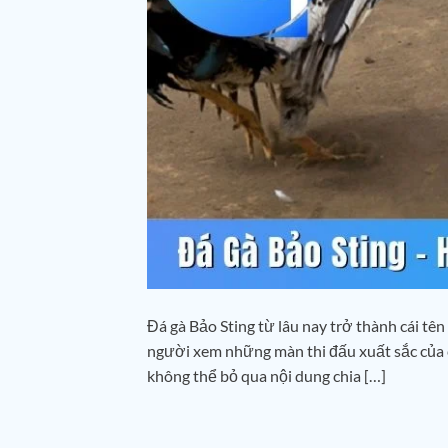
Đá gà Bảo Sting từ lâu nay trở thành cái tên
người xem những màn thi đấu xuất sắc của 
không thể bỏ qua nội dung chia […]