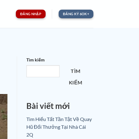
ĐĂNG NHẬP
ĐĂNG KÝ 6OK+
Tìm kiếm
TÌM
KIẾM
Bài viết mới
Tìm Hiểu Tất Tần Tật Về Quay
Hũ Đổi Thưởng Tại Nhà Cái
2Q