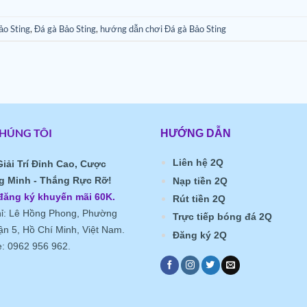
ảo Sting
,
Đá gà Bảo Sting
,
hướng dẫn chơi Đá gà Bảo Sting
HÚNG TÔI
HƯỚNG DẪN
Liên hệ 2Q
Giải Trí Đỉnh Cao, Cược
g Minh - Thắng Rực Rỡ!
Nạp tiền 2Q
đăng ký khuyến mãi 60K.
Rút tiền 2Q
hỉ: Lê Hồng Phong, Phường
Trực tiếp bóng đá 2Q
ận 5, Hồ Chí Minh, Việt Nam.
Đăng ký 2Q
: 0962 956 962.