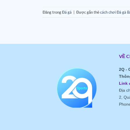
Đăng trong
Đá gà
|
Được gắn thẻ
cách chơi Đá gà B
VỀ C
2Q - 
Thôn
Link 
Địa c
2, Qu
Phone