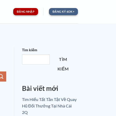
ĐĂNG NHẬP
ĐĂNG KÝ 6OK+
Tìm kiếm
TÌM
KIẾM
Bài viết mới
Tìm Hiểu Tất Tần Tật Về Quay
Hũ Đổi Thưởng Tại Nhà Cái
2Q