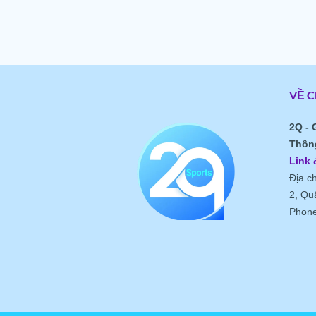
VỀ C
2Q - 
Thôn
Link 
Địa c
2, Qu
Phone