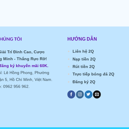
HÚNG TÔI
HƯỚNG DẪN
Liên hệ 2Q
Giải Trí Đỉnh Cao, Cược
g Minh - Thắng Rực Rỡ!
Nạp tiền 2Q
đăng ký khuyến mãi 60K.
Rút tiền 2Q
hỉ: Lê Hồng Phong, Phường
Trực tiếp bóng đá 2Q
ận 5, Hồ Chí Minh, Việt Nam.
Đăng ký 2Q
: 0962 956 962.