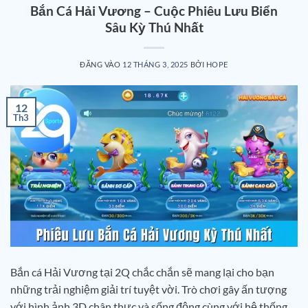
Bắn Cá Hải Vương – Cuộc Phiêu Lưu Biển
Sâu Kỳ Thú Nhất
ĐĂNG VÀO
12 THÁNG 3, 2025
BỞI
HOPE
12
Th3
Bắn cá Hải Vương tại 2Q chắc chắn sẽ mang lại cho bạn
những trải nghiệm giải trí tuyệt vời. Trò chơi gây ấn tượng
với hình ảnh 3D chân thực và sống động cùng với hệ thống