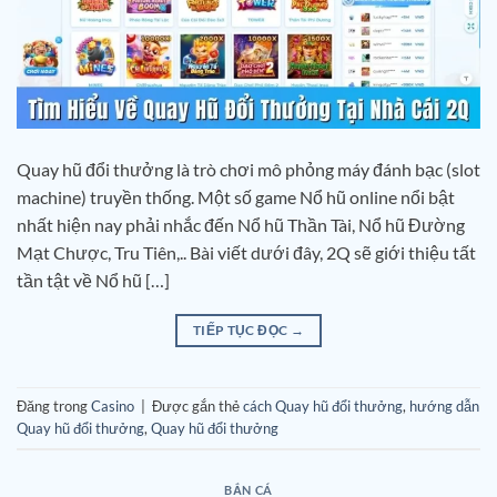
Quay hũ đổi thưởng là trò chơi mô phỏng máy đánh bạc (slot
machine) truyền thống. Một số game Nổ hũ online nổi bật
nhất hiện nay phải nhắc đến Nổ hũ Thần Tài, Nổ hũ Đường
Mạt Chược, Tru Tiên,.. Bài viết dưới đây, 2Q sẽ giới thiệu tất
tần tật về Nổ hũ […]
TIẾP TỤC ĐỌC
→
Đăng trong
Casino
|
Được gắn thẻ
cách Quay hũ đổi thưởng
,
hướng dẫn
Quay hũ đổi thưởng
,
Quay hũ đổi thưởng
BẮN CÁ