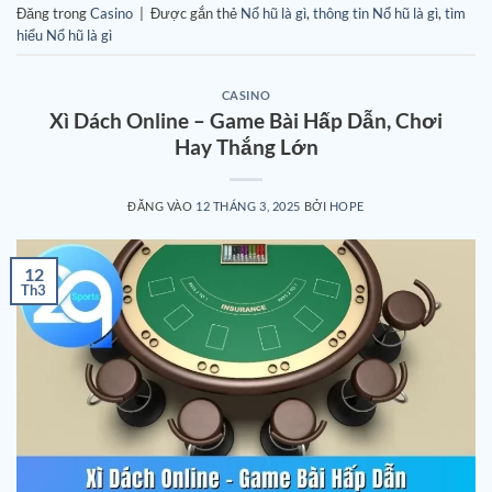
Đăng trong
Casino
|
Được gắn thẻ
Nổ hũ là gì
,
thông tin Nổ hũ là gì
,
tìm
hiểu Nổ hũ là gì
CASINO
Xì Dách Online – Game Bài Hấp Dẫn, Chơi
Hay Thắng Lớn
ĐĂNG VÀO
12 THÁNG 3, 2025
BỞI
HOPE
12
Th3