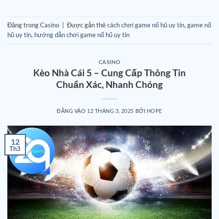
Đăng trong
Casino
|
Được gắn thẻ
cách chơi game nổ hũ uy tín
,
game nổ
hũ uy tín
,
hướng dẫn chơi game nổ hũ uy tín
CASINO
Kèo Nhà Cái 5 – Cung Cấp Thông Tin
Chuẩn Xác, Nhanh Chóng
ĐĂNG VÀO
12 THÁNG 3, 2025
BỞI
HOPE
12
Th3