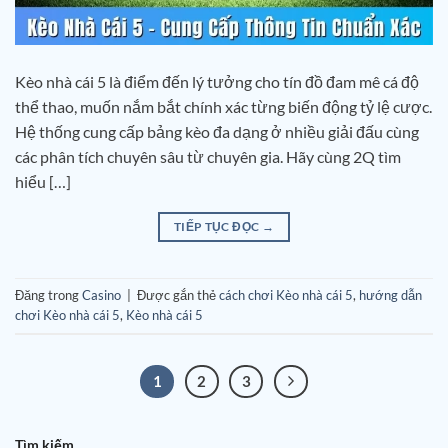
Kèo nhà cái 5 là điểm đến lý tưởng cho tín đồ đam mê cá độ
thể thao, muốn nắm bắt chính xác từng biến động tỷ lệ cược.
Hệ thống cung cấp bảng kèo đa dạng ở nhiều giải đấu cùng
các phân tích chuyên sâu từ chuyên gia. Hãy cùng 2Q tìm
hiểu […]
TIẾP TỤC ĐỌC
→
Đăng trong
Casino
|
Được gắn thẻ
cách chơi Kèo nhà cái 5
,
hướng dẫn
chơi Kèo nhà cái 5
,
Kèo nhà cái 5
1
2
3
Tìm kiếm