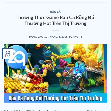
BẮN CÁ
Thưởng Thức Game Bắn Cá Rồng Đổi
Thưởng Hot Trên Thị Trường
ĐĂNG VÀO
12 THÁNG 3, 2025
BỞI
HOPE
12
Th3